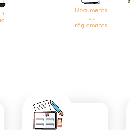
Documents
on
et
ue
règlements