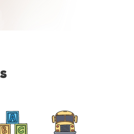
beux
s