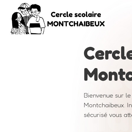
Ce
Cercle
sc
Montc
du
Bienvenue sur le 
Montchaibeux. In
sécurisé vous at