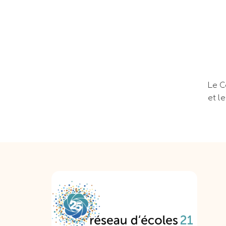
Le C
et l